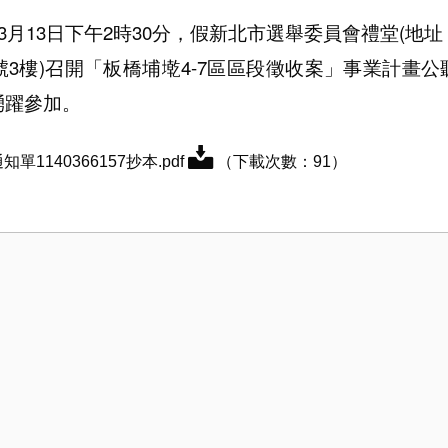
年3月13日下午2時30分，假新北市選舉委員會禮堂(
地址
號3樓)召開「板橋埔墘4-7區區段徵收案」事業計畫
踴躍參加。
知單1140366157抄本.pdf
（下載次數：
91
）