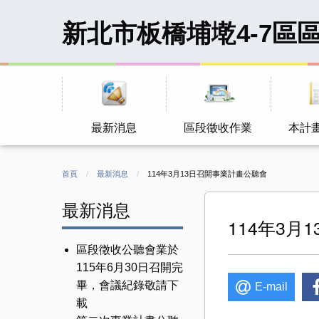
新北市板橋埔墘4-7區
最新消息
區段徵收作業
本計
首頁
最新消息
CURRENT:
114年3月13日召開事業計畫公聽會
最新消息
114年3月
區段徵收公聽會業於
115年6月30日召開完
畢，會議紀錄敬請下
E-mail
載