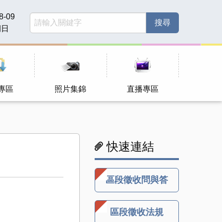
8-09
期日
專區
照片集錦
直播專區
快速連結
區段徵收問與答
區段徵收法規