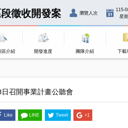
115-0
區段徵收開發案
瀏覽人次
星
畫區介紹
開發進度
團隊介紹
下載
13日召開事業計畫公聽會
Like
LINE
Tweet
+1