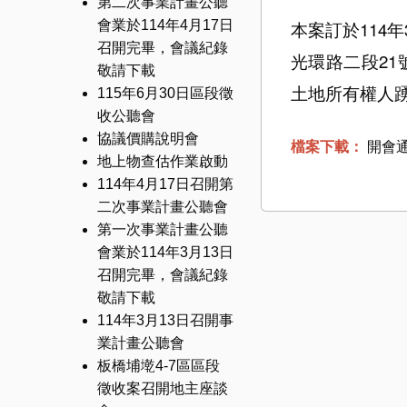
第二次事業計畫公聽
本案訂於114
會業於114年4月17日
召開完畢，會議紀錄
光環路二段21
敬請下載
土地所有權人
115年6月30日區段徵
收公聽會
協議價購說明會
檔案下載：
開會通
地上物查估作業啟動
114年4月17日召開第
二次事業計畫公聽會
第一次事業計畫公聽
會業於114年3月13日
召開完畢，會議紀錄
敬請下載
114年3月13日召開事
業計畫公聽會
板橋埔墘4-7區區段
徵收案召開地主座談