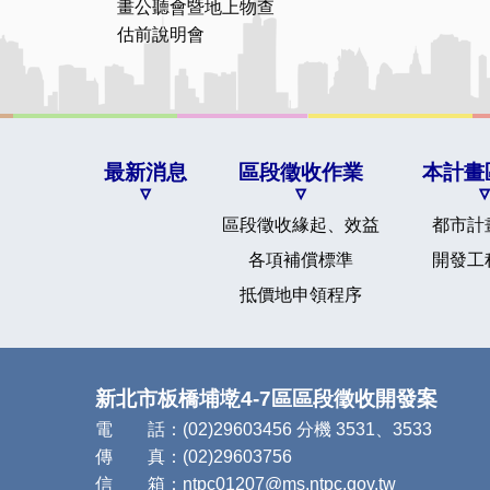
畫公聽會暨地上物查
估前說明會
最新消息
區段徵收作業
本計畫
區段徵收緣起、效益
都市計
各項補償標準
開發工
抵價地申領程序
新北市板橋埔墘4-7區區段徵收開發案
電 話：(02)29603456 分機 3531、3533
傳 真：(02)29603756
信 箱：
ntpc01207@ms.ntpc.gov.tw