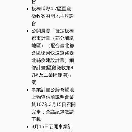
會
板橋埔墘4-7區區段
徵收案召開地主座談
會
公開展覽「擬定板橋
都市計畫（部分埔墘
地區）（配合臺北都
會區環河快速道路臺
北縣側建設計畫）細
部計畫(區段徵收第4-
7區及工業區範圍)」
案
事業計畫公聽會暨地
上物查估前說明會業
於107年3月15日召開
完畢，會議紀錄敬請
下載
3月15日召開事業計